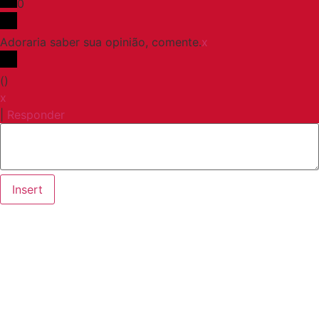
0
Adoraria saber sua opinião, comente.
x
(
)
x
|
Responder
Insert