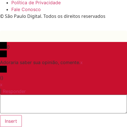
Política de Privacidade
Fale Conosco
© São Paulo Digital. Todos os direitos reservados
0
Adoraria saber sua opinião, comente.
x
(
)
x
|
Responder
Insert