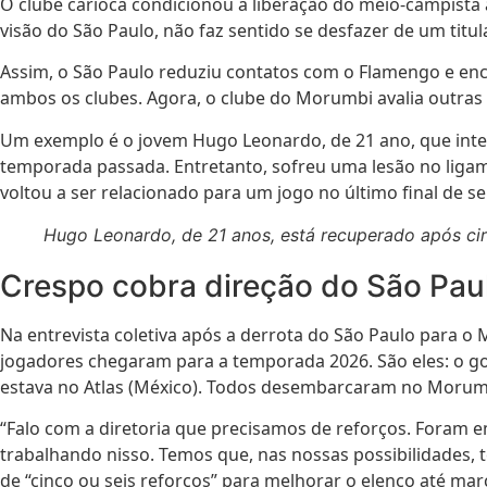
O clube carioca condicionou a liberação do meio-campista 
visão do São Paulo, não faz sentido se desfazer de um titu
Assim, o São Paulo reduziu contatos com o Flamengo e enc
ambos os clubes. Agora, o clube do Morumbi avalia outra
Um exemplo é o jovem Hugo Leonardo, de 21 ano, que inte
temporada passada. Entretanto, sofreu uma lesão no ligamen
voltou a ser relacionado para um jogo no último final de s
Hugo Leonardo, de 21 anos, está recuperado após cir
Crespo cobra direção do São Paul
Na entrevista coletiva após a derrota do São Paulo para o
jogadores chegaram para a temporada 2026. São eles: o gol
estava no Atlas (México). Todos desembarcaram no Morum
“Falo com a diretoria que precisamos de reforços. Foram 
trabalhando nisso. Temos que, nas nossas possibilidades, te
de “cinco ou seis reforços” para melhorar o elenco até mar