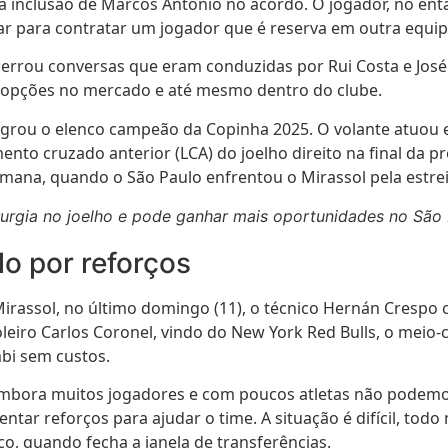
à inclusão de Marcos Antônio no acordo. O jogador, no enta
lar para contratar um jogador que é reserva em outra equip
errou conversas que eram conduzidas por Rui Costa e José
s opções no mercado e até mesmo dentro do clube.
grou o elenco campeão da Copinha 2025. O volante atuou e
to cruzado anterior (LCA) do joelho direito na final da pr
emana, quando o São Paulo enfrentou o Mirassol pela estrei
urgia no joelho e pode ganhar mais oportunidades no São 
o por reforços
 Mirassol, no último domingo (11), o técnico Hernán Crespo
eiro Carlos Coronel, vindo do New York Red Bulls, o meio-c
bi sem custos.
embora muitos jogadores e com poucos atletas não podemos
ntar reforços para ajudar o time. A situação é difícil, tod
ço, quando fecha a janela de transferências.