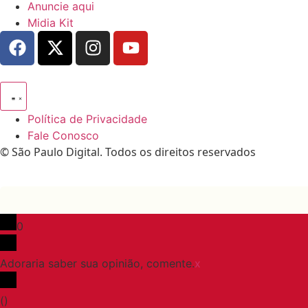
Anuncie aqui
Midia Kit
Política de Privacidade
Fale Conosco
© São Paulo Digital. Todos os direitos reservados
0
Adoraria saber sua opinião, comente.
x
(
)