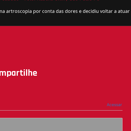
artroscopia por conta das dores e decidiu voltar a atuar
mpartilhe
Acessar