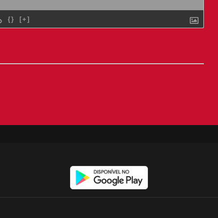
{}
[+]