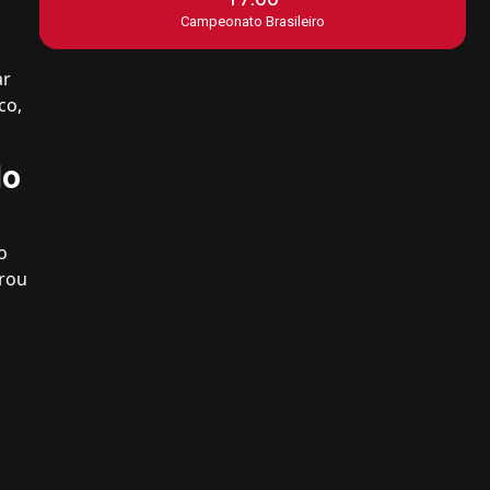
Campeonato Brasileiro
ar
co,
lo
o
erou