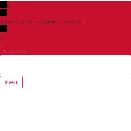
0
Adoraria saber sua opinião, comente.
x
(
)
x
|
Responder
Insert