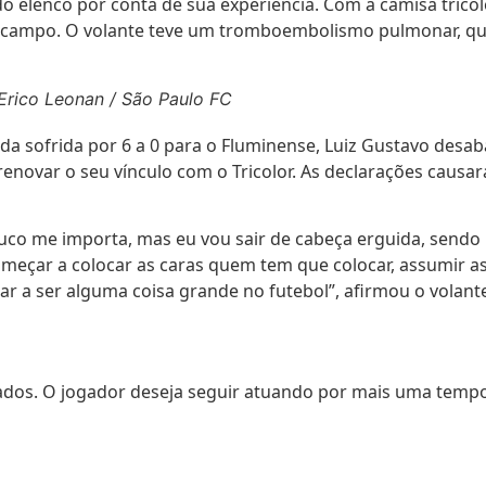
 elenco por conta de sua experiência. Com a camisa tricolo
campo. O volante teve um tromboembolismo pulmonar, que 
Erico Leonan / São Paulo FC
da sofrida por 6 a 0 para o Fluminense, Luiz Gustavo desab
 renovar o seu vínculo com o Tricolor. As declarações caus
uco me importa, mas eu vou sair de cabeça erguida, sendo 
começar a colocar as caras quem tem que colocar, assumir 
ar a ser alguma coisa grande no futebol”, afirmou o volant
ados. O jogador deseja seguir atuando por mais uma tempo