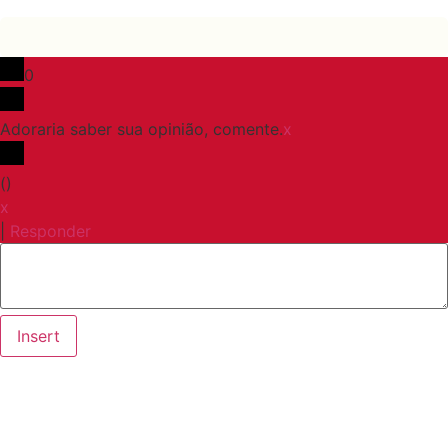
0
Adoraria saber sua opinião, comente.
x
(
)
x
|
Responder
Insert