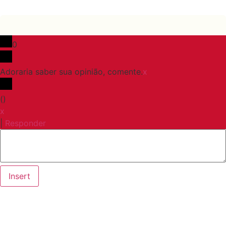
0
Adoraria saber sua opinião, comente.
x
(
)
x
|
Responder
Insert