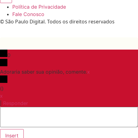
Política de Privacidade
Fale Conosco
© São Paulo Digital. Todos os direitos reservados
0
Adoraria saber sua opinião, comente.
x
(
)
x
|
Responder
Insert