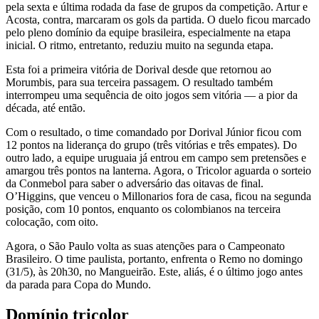
pela sexta e última rodada da fase de grupos da competição. Artur e
Acosta, contra, marcaram os gols da partida. O duelo ficou marcado
pelo pleno domínio da equipe brasileira, especialmente na etapa
inicial. O ritmo, entretanto, reduziu muito na segunda etapa.
Esta foi a primeira vitória de Dorival desde que retornou ao
Morumbis, para sua terceira passagem. O resultado também
interrompeu uma sequência de oito jogos sem vitória — a pior da
década, até então.
Com o resultado, o time comandado por Dorival Júnior ficou com
12 pontos na liderança do grupo (três vitórias e três empates). Do
outro lado, a equipe uruguaia já entrou em campo sem pretensões e
amargou três pontos na lanterna. Agora, o Tricolor aguarda o sorteio
da Conmebol para saber o adversário das oitavas de final.
O’Higgins, que venceu o Millonarios fora de casa, ficou na segunda
posição, com 10 pontos, enquanto os colombianos na terceira
colocação, com oito.
Agora, o São Paulo volta as suas atenções para o Campeonato
Brasileiro. O time paulista, portanto, enfrenta o Remo no domingo
(31/5), às 20h30, no Mangueirão. Este, aliás, é o último jogo antes
da parada para Copa do Mundo.
Domínio tricolor