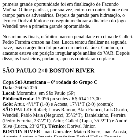
primeira grande oportunidade foi em finalização de Facundo
Muñoa. O time paulista, por sua vez, entrou em outro ritmo e deu
campo para os adversários. Depois da parada para hidratação, o
técnico Dorival Júnior e conseguiu melhorar a dinâmica do jogo.
Wendell teve a primeira grande oportunidade.
Nos minutos finais, o árbitro marcou penalidade em cima de Calleri.
Pedro Ferreira cruzou na área, Lucca tentou finalizar na segunda
trave, mas o argentino foi puxado no meio da área. Contudo, o
atacante estava em posição irregular após análise do VAR. Depois
disso, os brasileiros, portanto, apenas controlaram o placar.
SÃO PAULO 2×0 BOSTON RIVER
Copa Sul-Americana – 6ª rodada do Grupo C
Data
: 26/05/2026
Local
: Morumbis, em São Paulo (SP)
Público/Renda
: 15.056 presentes / R$ 614.213,00
Gols
: Artur, 4’/1°T (1-0) e Acosta, 17’/1°T (2-0) (contra);
SÃO PAULO
: Rafael; Lucas Ramon, Alan Franco, Luis Osorio,
Wendell; Pablo Maia (Negrucci, 35’/2°T), Danielzinho, Ferreira
(Pedro Ferreira, 23’/2°T), Artur; Calleri (Tapia, 35’/2°T) e André
Silva (Lucca, 23’/2°T).
Técnico
: Dorival Júnior.
BOSTON RIVER
: Juan Gonzalez; Mateo Rivero, Juan Acosta,