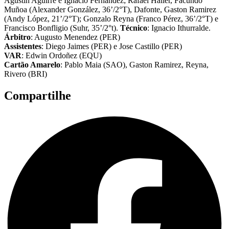
Agustin Aguirre e Ignacio Fernández; Rafael Haller, Facundo
Muñoa (Alexander González, 36’/2°T), Dafonte, Gaston Ramirez
(Andy López, 21’/2°T); Gonzalo Reyna (Franco Pérez, 36’/2°T) e
Francisco Bonfligio (Suhr, 35’/2°t).
Técnico
: Ignacio Ithurralde.
Árbitro
: Augusto Menendez (PER)
Assistentes
: Diego Jaimes (PER) e Jose Castillo (PER)
VAR
: Edwin Ordoñez (EQU)
Cartão Amarelo
: Pablo Maia (SAO), Gaston Ramirez, Reyna,
Rivero (BRI)
Compartilhe