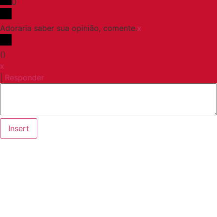
0
Adoraria saber sua opinião, comente.
x
(
)
x
|
Responder
Insert