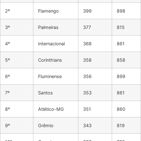
2º
Flamengo
399
898
3º
Palmeiras
377
815
4º
Internacional
368
861
5º
Corinthians
358
858
6º
Fluminense
356
899
7º
Santos
353
861
8º
Atlético-MG
351
860
9º
Grêmio
343
819