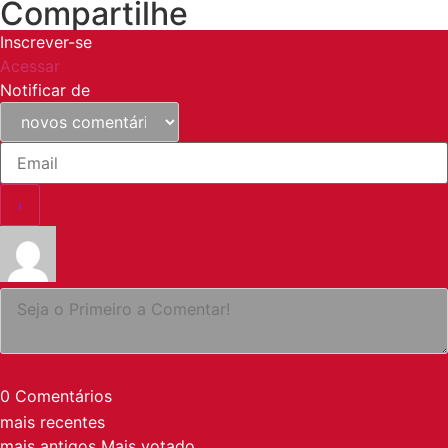
Compartilhe
Inscrever-se
Acessar
Notificar de
0
Comentários
mais recentes
mais antigos
Mais votado