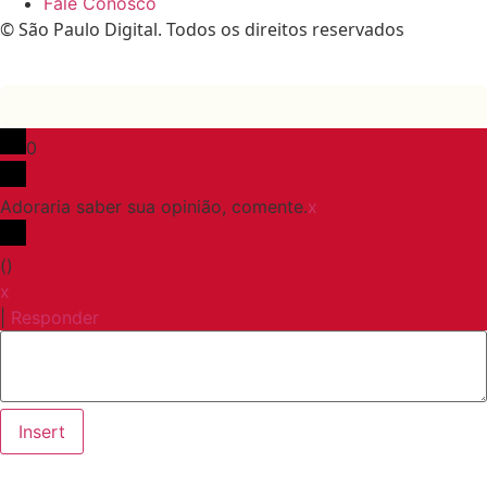
Fale Conosco
© São Paulo Digital. Todos os direitos reservados
0
Adoraria saber sua opinião, comente.
x
(
)
x
|
Responder
Insert