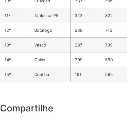
10º
Cruzeiro
337
785
11º
Athletico-PR
322
822
12º
Botafogo
288
775
13º
Vasco
237
709
14º
Goiás
209
590
15º
Coritiba
191
595
Compartilhe