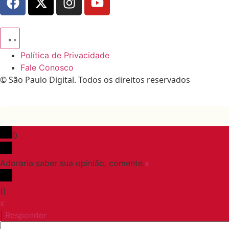
Política de Privacidade
Fale Conosco
© São Paulo Digital. Todos os direitos reservados
0
Adoraria saber sua opinião, comente.
x
(
)
x
|
Responder