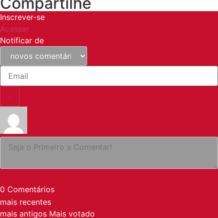
Compartilhe
Inscrever-se
Acessar
Notificar de
0
Comentários
mais recentes
mais antigos
Mais votado