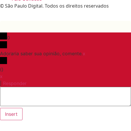
© São Paulo Digital. Todos os direitos reservados
0
Adoraria saber sua opinião, comente.
x
(
)
x
|
Responder
Insert