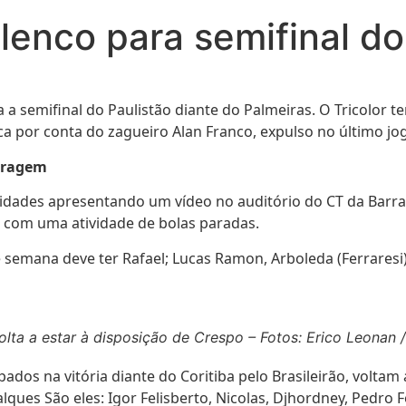
lenco para semifinal do
a semifinal do Paulistão diante do Palmeiras. O Tricolor t
ca por conta do zagueiro Alan Franco, expulso no último jo
itragem
atividades apresentando um vídeo no auditório do CT da Ba
o com uma atividade de bolas paradas.
e semana deve ter Rafael; Lucas Ramon, Arboleda (Ferraresi)
volta a estar à disposição de Crespo – Fotos: Erico Leonan 
dos na vitória diante do Coritiba pelo Brasileirão, voltam 
ques São eles: Igor Felisberto, Nicolas, Djhordney, Pedro Fe