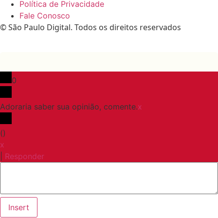
Política de Privacidade
Fale Conosco
© São Paulo Digital. Todos os direitos reservados
0
Adoraria saber sua opinião, comente.
x
(
)
x
|
Responder
Insert