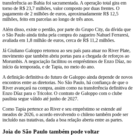
transferência ao Bahia foi sacramentada. A operação total gira em
torno de R$ 23,7 milhões, valor composto por duas frentes. O
pagamento de 2 milhões de euros, aproximadamente R$ 12,5
milhões, feito em parcelas ao longo de três anos.
Além disso, existe o perdão, por parte do Grupo City, da dívida que
o São Paulo ainda tinha pela compra do zagueiro Nahuel Ferraresi,
avaliada em 1,8 milhão de euros, cerca de R$ 11,2 milhões.
Já Giuliano Galoppo retornou ao seu país para atuar no River Plate,
movimento que também abriu portas para a chegada de reforços ao
Morumbis. A negociação facilitou os empréstimos de Enzo Díaz, no
início da temporada, e de Tapia, no meio do ano.
A definição definitiva do futuro de Galoppo ainda depende de novos
encontros entre as diretorias. No São Paulo, há confiança de que o
River avançará na compra, assim como na transferência definitiva de
Enzo Díaz para o Tricolor. O contrato de Galoppo com o clube
paulista segue válido até junho de 2027.
Como Tapia pertence ao River e seu empréstimo se estende até
meados de 2026, o acordo envolvendo o chileno também pode ser
incluído nas tratativas, dada a boa relação aberta entre as partes.
Joia do São Paulo também pode voltar