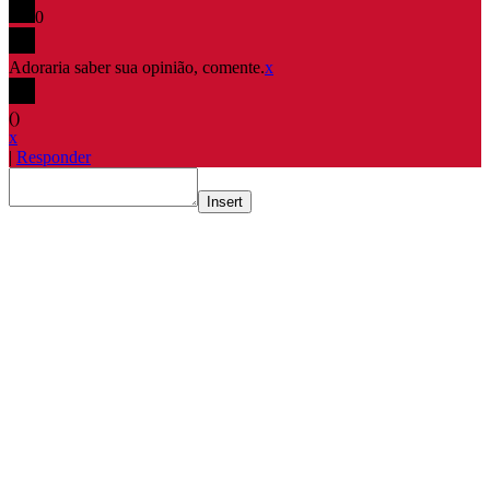
0
Adoraria saber sua opinião, comente.
x
(
)
x
|
Responder
Insert