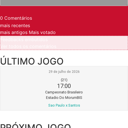
0
Comentários
mais recentes
mais antigos
Mais votado
Feedbacks embutidos
Ver todos os comentários
ÚLTIMO JOGO
29 de julho de 2026
(21)
17:00
Campeonato Brasileiro
Estadio Do MorumBIS
Sao Paulo x Santos
PRÓXIMO JOGO