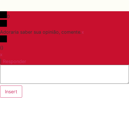
0
Adoraria saber sua opinião, comente.
x
(
)
x
|
Responder
Insert