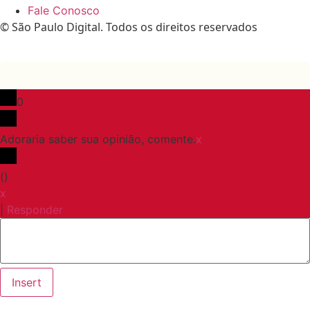
Fale Conosco
© São Paulo Digital. Todos os direitos reservados
0
Adoraria saber sua opinião, comente.
x
(
)
x
|
Responder
Insert