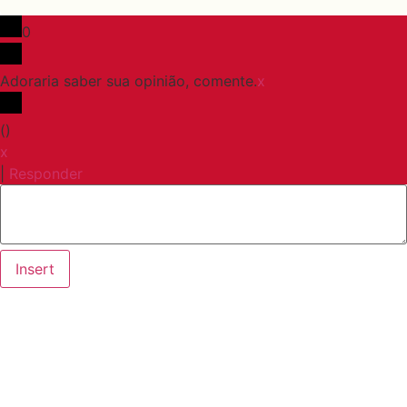
0
Adoraria saber sua opinião, comente.
x
(
)
x
|
Responder
Insert