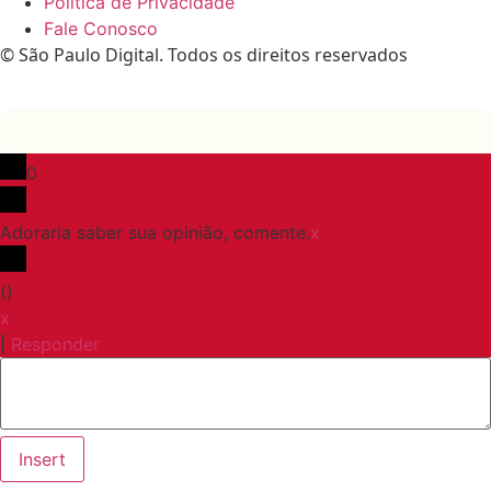
Política de Privacidade
Fale Conosco
© São Paulo Digital. Todos os direitos reservados
0
Adoraria saber sua opinião, comente.
x
(
)
x
|
Responder
Insert