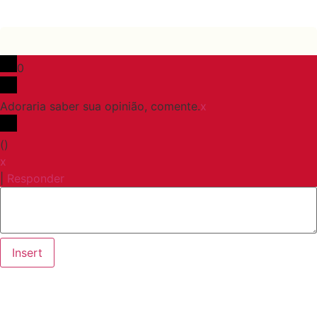
0
Adoraria saber sua opinião, comente.
x
(
)
x
|
Responder
Insert