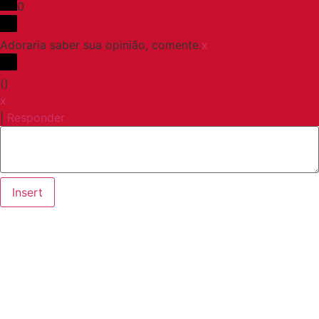
0
Adoraria saber sua opinião, comente.
x
(
)
x
|
Responder
Insert