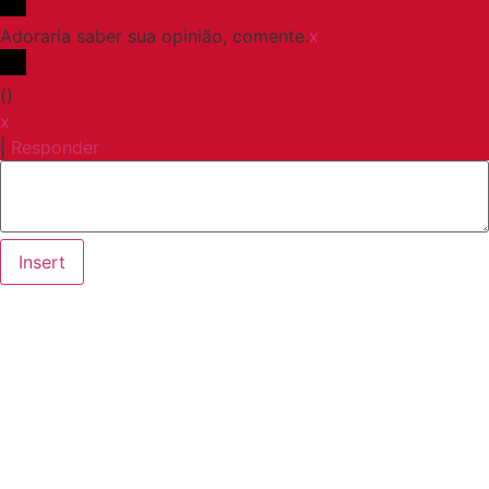
Adoraria saber sua opinião, comente.
x
(
)
x
|
Responder
Insert