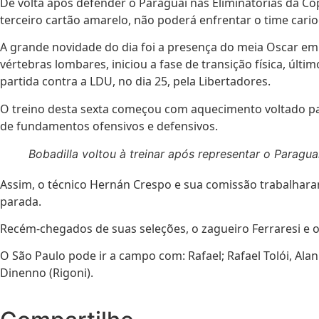
De volta após defender o Paraguai nas Eliminatórias da Co
terceiro cartão amarelo, não poderá enfrentar o time car
A grande novidade do dia foi a presença do meia Oscar em 
vértebras lombares, iniciou a fase de transição física, últ
partida contra a LDU, no dia 25, pela Libertadores.
O treino desta sexta começou com aquecimento voltado par
de fundamentos ofensivos e defensivos.
Bobadilla voltou à treinar após representar o Paragua
Assim, o técnico Hernán Crespo e sua comissão trabalharam
parada.
Recém-chegados de suas seleções, o zagueiro Ferraresi e 
O São Paulo pode ir a campo com: Rafael; Rafael Tolói, Alan
Dinenno (Rigoni).