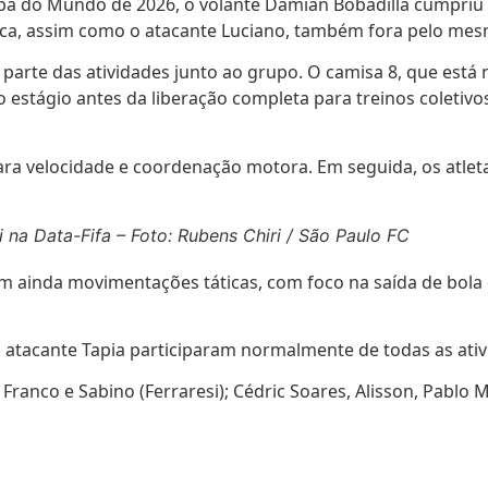
pa do Mundo de 2026, o volante Damián Bobadilla cumpriu at
ioca, assim como o atacante Luciano, também fora pelo me
parte das atividades junto ao grupo. O camisa 8, que está
imo estágio antes da liberação completa para treinos coleti
a velocidade e coordenação motora. Em seguida, os atletas
i na Data-Fifa – Foto: Rubens Chiri / São Paulo FC
 ainda movimentações táticas, com foco na saída de bola e
o atacante Tapia participaram normalmente de todas as ati
 Franco e Sabino (Ferraresi); Cédric Soares, Alisson, Pablo 