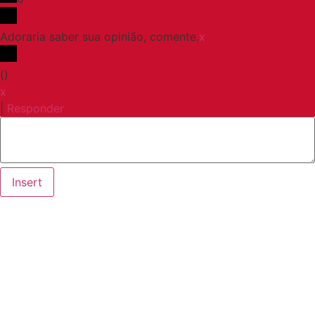
Adoraria saber sua opinião, comente.
x
(
)
x
|
Responder
Insert