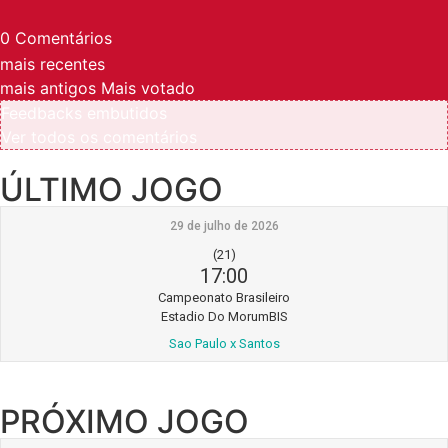
0
Comentários
mais recentes
mais antigos
Mais votado
Feedbacks embutidos
Ver todos os comentários
ÚLTIMO JOGO
29 de julho de 2026
(21)
17:00
Campeonato Brasileiro
Estadio Do MorumBIS
Sao Paulo x Santos
PRÓXIMO JOGO