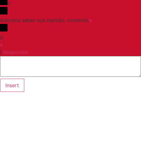
0
Adoraria saber sua opinião, comente.
x
(
)
x
|
Responder
Insert