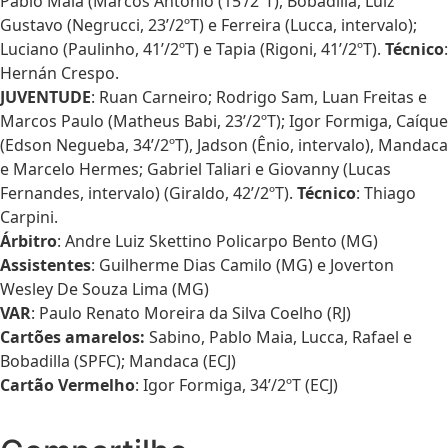
Pablo Maia (Marcos Antônio (15’/2ºT), Bobadilla, Luiz
Gustavo (Negrucci, 23’/2ºT) e Ferreira (Lucca, intervalo);
Luciano (Paulinho, 41’/2ºT) e Tapia (Rigoni, 41’/2ºT).
Técnico
:
Hernán Crespo.
JUVENTUDE
: Ruan Carneiro; Rodrigo Sam, Luan Freitas e
Marcos Paulo (Matheus Babi, 23’/2ºT); Igor Formiga, Caíque
(Edson Negueba, 34’/2ºT), Jadson (Ênio, intervalo), Mandaca
e Marcelo Hermes; Gabriel Taliari e Giovanny (Lucas
Fernandes, intervalo) (Giraldo, 42’/2ºT).
Técnico
: Thiago
Carpini.
Árbitro
: Andre Luiz Skettino Policarpo Bento (MG)
Assistentes
: Guilherme Dias Camilo (MG) e Joverton
Wesley De Souza Lima (MG)
VAR
: Paulo Renato Moreira da Silva Coelho (RJ)
Cartões amarelos:
Sabino, Pablo Maia, Lucca, Rafael e
Bobadilla (SPFC); Mandaca (ECJ)
Cartão Vermelho
: Igor Formiga, 34’/2ºT (ECJ)