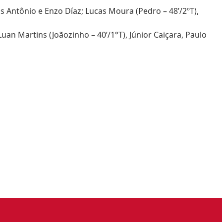
cos Antônio e Enzo Díaz; Lucas Moura (Pedro – 48’/2ºT),
Luan Martins (Joãozinho – 40’/1°T), Júnior Caiçara, Paulo