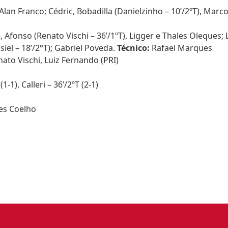
e Alan Franco; Cédric, Bobadilla (Danielzinho – 10’/2ºT), Mar
, Afonso (Renato Vischi – 36’/1ºT), Ligger e Thales Oleques; 
siel – 18’/2°T); Gabriel Poveda.
Técnico:
Rafael Marques
nato Vischi, Luiz Fernando (PRI)
-1), Calleri – 36’/2ºT (2-1)
es Coelho