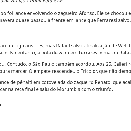
Tainá Araújo / Primavera SAF
 foi lance envolvendo o zagueiro Afonso. Ele se chocou em
mavera quase passou à frente em lance que Ferraresi salvou
 logo aos três, mas Rafael salvou finalização de Welliton.
aco. No entanto, a bola desviou em Ferraresi e matou Rafael
ou. Contudo, o São Paulo também acordou. Aos 25, Calleri 
ura marcar. O empate reacendeu o Tricolor, que não demoro
ance de pênalti em cotovelada do zagueiro Renato, que acab
car na reta final e saiu do Morumbis com o triunfo.
A