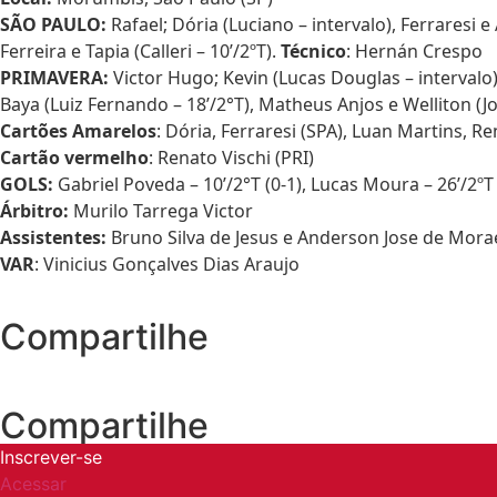
SÃO PAULO:
Rafael; Dória (Luciano – intervalo), Ferraresi 
Ferreira e Tapia (Calleri – 10’/2ºT).
Técnico
: Hernán Crespo
PRIMAVERA:
Victor Hugo; Kevin (Lucas Douglas – intervalo)
Baya (Luiz Fernando – 18’/2°T), Matheus Anjos e Welliton (Jo
Cartões Amarelos
: Dória, Ferraresi (SPA), Luan Martins, Re
Cartão vermelho
: Renato Vischi (PRI)
GOLS:
Gabriel Poveda – 10’/2°T (0-1), Lucas Moura – 26’/2ºT (1
Árbitro:
Murilo Tarrega Victor
Assistentes:
Bruno Silva de Jesus e Anderson Jose de Mora
VAR
: Vinicius Gonçalves Dias Araujo
Compartilhe
Compartilhe
Inscrever-se
Acessar