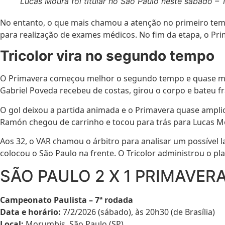
Lucas Moura foi titular no São Paulo neste sábado – 
No entanto, o que mais chamou a atenção no primeiro tempo
para realização de exames médicos. No fim da etapa, o Pri
Tricolor vira no segundo tempo
O Primavera começou melhor o segundo tempo e quase marcou
Gabriel Poveda recebeu de costas, girou o corpo e bateu fr
O gol deixou a partida animada e o Primavera quase ampli
Ramón chegou de carrinho e tocou para trás para Lucas Mo
Aos 32, o VAR chamou o árbitro para analisar um possível l
colocou o São Paulo na frente. O Tricolor administrou o pla
SÃO PAULO 2 X 1 PRIMAVER
Campeonato Paulista – 7ª rodada
Data e horário:
7/2/2026 (sábado), às 20h30 (de Brasília)
Local:
Morumbis, São Paulo (SP)