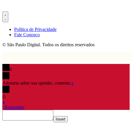
Política de Privacidade
Fale Conosco
© São Paulo Digital. Todos os direitos reservados
0
Adoraria saber sua opinião, comente.
x
(
)
x
|
Responder
Insert