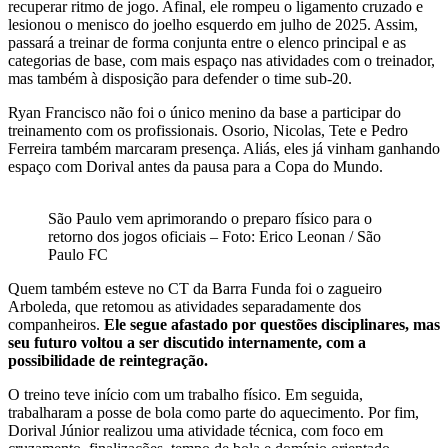
recuperar ritmo de jogo. Afinal, ele rompeu o ligamento cruzado e
lesionou o menisco do joelho esquerdo em julho de 2025. Assim,
passará a treinar de forma conjunta entre o elenco principal e as
categorias de base, com mais espaço nas atividades com o treinador,
mas também à disposição para defender o time sub-20.
Ryan Francisco não foi o único menino da base a participar do
treinamento com os profissionais. Osorio, Nicolas, Tete e Pedro
Ferreira também marcaram presença. Aliás, eles já vinham ganhando
espaço com Dorival antes da pausa para a Copa do Mundo.
São Paulo vem aprimorando o preparo físico para o
retorno dos jogos oficiais – Foto: Erico Leonan / São
Paulo FC
Quem também esteve no CT da Barra Funda foi o zagueiro
Arboleda, que retomou as atividades separadamente dos
companheiros.
Ele segue afastado por questões disciplinares, mas
seu futuro voltou a ser discutido internamente, com a
possibilidade de reintegração.
O treino teve início com um trabalho físico. Em seguida,
trabalharam a posse de bola como parte do aquecimento. Por fim,
Dorival Júnior realizou uma atividade técnica, com foco em