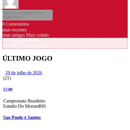
0
Comentários
mais recentes
mais antigos
Mais votado
Feedbacks embutidos
Ver todos os comentários
ÚLTIMO JOGO
29 de julho de 2026
(21)
17:00
Campeonato Brasileiro
Estadio Do MorumBIS
Sao Paulo x Santos