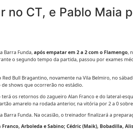
nar no CT, e Pablo Maia
da Barra Funda,
após empatar em 2 a 2 com o Flamengo
, 
rante o segundo tempo da partida, passou por exames médi
o Red Bull Bragantino, novamente na Vila Belmiro, no sábado
o de shows que ocorrerão no estádio.
o terá os retornos do zagueiro Alan Franco e do lateral-e
artão amarelo na rodada anterior, na vitória por 2 a 0 sobre
 da Barra Funda. Na ocasião, o treinador finalizará a prepa
n Franco, Arboleda e Sabino; Cédric (Maik), Bobadilla, Al