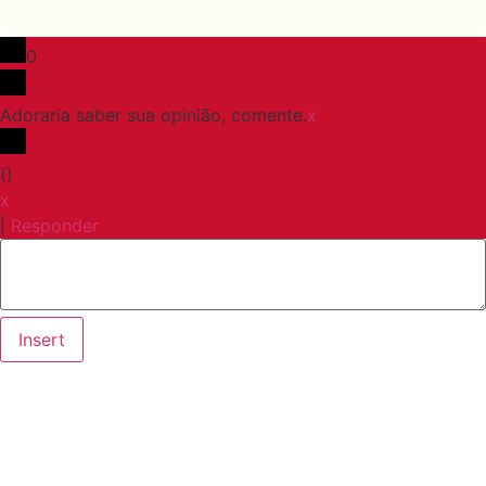
0
Adoraria saber sua opinião, comente.
x
(
)
x
|
Responder
Insert