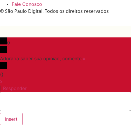
Fale Conosco
© São Paulo Digital. Todos os direitos reservados
0
Adoraria saber sua opinião, comente.
x
(
)
x
|
Responder
Insert