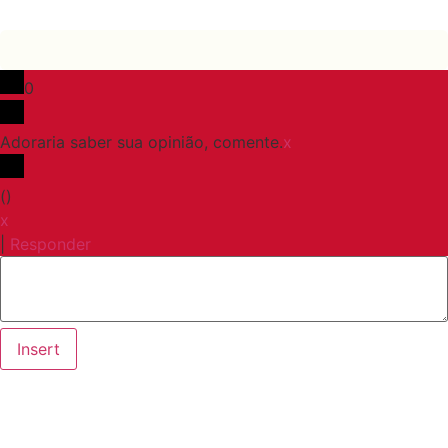
0
Adoraria saber sua opinião, comente.
x
(
)
x
|
Responder
Insert