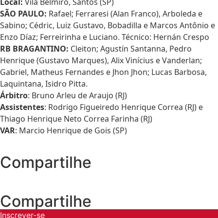
Local:
Vila Belmiro, Santos (SP)
SÃO PAULO:
Rafael; Ferraresi (Alan Franco), Arboleda e
Sabino; Cédric, Luiz Gustavo, Bobadilla e Marcos Antônio e
Enzo Díaz; Ferreirinha e Luciano. Técnico: Hernán Crespo
RB BRAGANTINO:
Cleiton; Agustín Santanna, Pedro
Henrique (Gustavo Marques), Alix Vinícius e Vanderlan;
Gabriel, Matheus Fernandes e Jhon Jhon; Lucas Barbosa,
Laquintana, Isidro Pitta.
Árbitro
: Bruno Arleu de Araujo (RJ)
Assistentes
: Rodrigo Figueiredo Henrique Correa (RJ) e
Thiago Henrique Neto Correa Farinha (RJ)
VAR
: Marcio Henrique de Gois (SP)
Compartilhe
Compartilhe
Inscrever-se