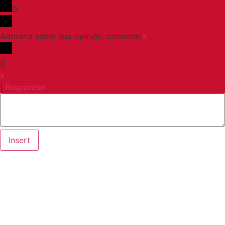
0
Adoraria saber sua opinião, comente.
x
(
)
x
|
Responder
Insert