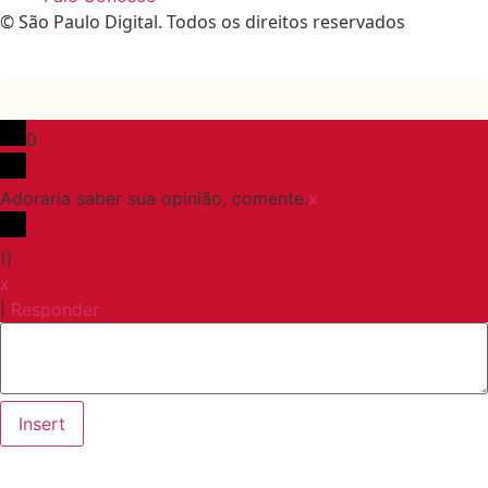
© São Paulo Digital. Todos os direitos reservados
0
Adoraria saber sua opinião, comente.
x
(
)
x
|
Responder
Insert